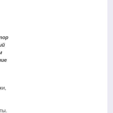
тор
ий
м
ние
ки,
ты.