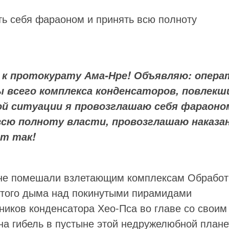
ить себя фараоном и принять всю полноту
е к протокурату Ама-Нре! Объявляю: опера
 всего комплекса конденсаторов, повлекш
ной ситуации я провозглашаю себя фараоно
всю полноту власти, провозглашаю наказа
ет так!
 не помешали взлетающим комплексам Обработ
стого дыма над покинутыми пирамидами
ников конденсатора Хео-Пса во главе со своим
а гибель в пустыне этой недружелюбной плане