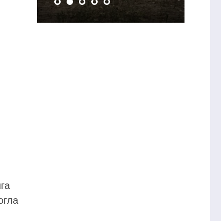
га
огла