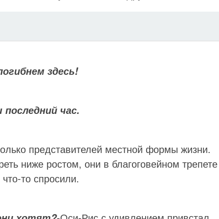
погибнем здесь!
 последний час.
колько представителей местной формы жизни.
реть ниже ростом, они в благоговейном трепете
 что-то спросили.
-Оси-Рис с удивлением привстал.
они хотят?