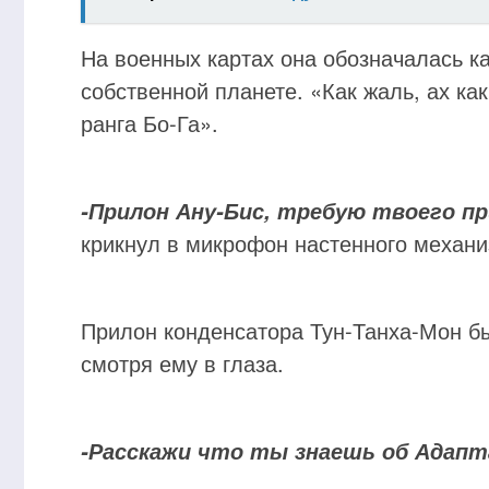
На военных картах она обозначалась ка
собственной планете. «Как жаль, ах ка
ранга Бо-Га».
-Прилон Ану-Бис, требую твоего п
крикнул в микрофон настенного механи
Прилон конденсатора Тун-Танха-Мон бы
смотря ему в глаза.
Неприятная встреча в лесу
Склеп
-Расскажи что ты знаешь об Адапт