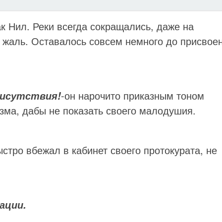
к Нил. Реки всегда сокращались, даже на
к жаль. Оставалось совсем немного до присвое
-он нарочито приказным тоном
рисутствия!
зма, дабы не показать своего малодушия.
стро вбежал в кабинет своего протокурата, не
Страшилка и мистические
истории
ации.